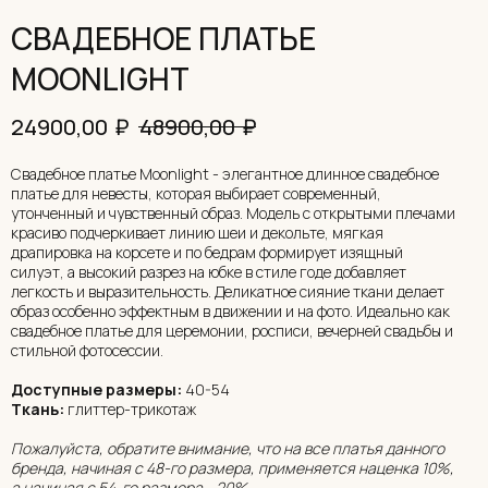
СВАДЕБНОЕ ПЛАТЬЕ
MOONLIGHT
₽
₽
24900,00
48900,00
Свадебное платье Moonlight - элегантное длинное свадебное
платье для невесты, которая выбирает современный,
утонченный и чувственный образ. Модель с открытыми плечами
красиво подчеркивает линию шеи и декольте, мягкая
драпировка на корсете и по бедрам формирует изящный
силуэт, а высокий разрез на юбке в стиле годе добавляет
легкость и выразительность. Деликатное сияние ткани делает
образ особенно эффектным в движении и на фото. Идеально как
свадебное платье для церемонии, росписи, вечерней свадьбы и
стильной фотосессии.
Доступные размеры:
40-54
Ткань:
глиттер-трикотаж
Пожалуйста, обратите внимание, что на все платья данного
бренда, начиная с 48-го размера, применяется наценка 10%,
а начиная с 54-го размера - 20%.