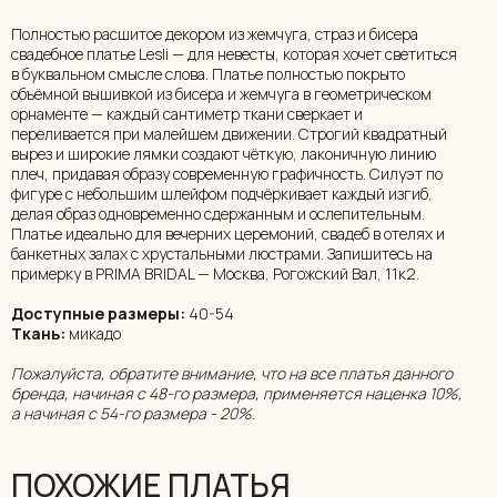
Полностью расшитое декором из жемчуга, страз и бисера
свадебное платье Lesli — для невесты, которая хочет светиться
в буквальном смысле слова. Платье полностью покрыто
объёмной вышивкой из бисера и жемчуга в геометрическом
орнаменте — каждый сантиметр ткани сверкает и
переливается при малейшем движении. Строгий квадратный
вырез и широкие лямки создают чёткую, лаконичную линию
плеч, придавая образу современную графичность. Силуэт по
фигуре с небольшим шлейфом подчёркивает каждый изгиб,
делая образ одновременно сдержанным и ослепительным.
Платье идеально для вечерних церемоний, свадеб в отелях и
банкетных залах с хрустальными люстрами. Запишитесь на
примерку в PRIMA BRIDAL — Москва, Рогожский Вал, 11к2.
Доступные размеры:
40-54
Ткань:
микадо
Пожалуйста, обратите внимание, что на все платья данного
бренда, начиная с 48-го размера, применяется наценка 10%,
а начиная с 54-го размера - 20%.
ПОХОЖИЕ ПЛАТЬЯ