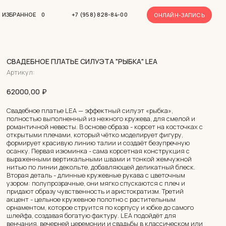
-ЗАПИСЬ
СВАДЕБНОЕ ПЛАТЬЕ СИЛУЭТА "РЫБКА" LEA
Артикул:
62000,00
₽
Свадебное платье LEA — эффектный силуэт «рыбка»,
полностью выполненный из нежного кружева, для смелой и
романтичной невесты. В основе образа - корсет на косточках с
открытыми плечами, который чётко моделирует фигуру,
формирует красивую линию талии и создаёт безупречную
осанку. Первая изюминка - сама корсетная конструкция с
выраженными вертикальными швами и тонкой жемчужной
нитью по линии декольте, добавляющей деликатный блеск.
Вторая деталь - длинные кружевные рукава с цветочным
узором: полупрозрачные, они мягко спускаются с плеч и
придают образу чувственность и аристократизм. Третий
акцент - цельное кружевное полотно с растительным
орнаментом, которое струится по корпусу и юбке до самого
шлейфа, создавая богатую фактуру. LEA подойдёт для
венчания, вечерней церемонии и свадьбы в классическом или