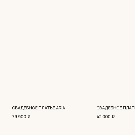
СВАДЕБНОЕ ПЛАТЬЕ ARIA
СВАДЕБНОЕ ПЛАТЬ
79 900
₽
42 000
₽
2017-2026 Свадебный салон PRIMA BRIDAL©. Все права защищены.