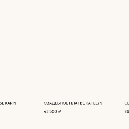
ОНЛАЙН-ЗАПИСЬ
Е KARIN
СВАДЕБНОЕ ПЛАТЬЕ KATELYN
С
42 500
₽
86
Использование cookies
Политика конфиденциальности
Пользовательское соглашение