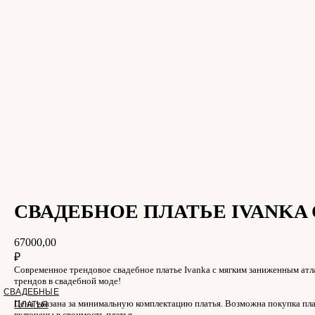
СВАДЕБНОЕ ПЛАТЬЕ IVANKA 
67000,00
₽
Cовременное трендовое свадебное платье Ivanka с мягким заниженным атл
трендов в свадебной моде!
СВАДЕБНЫЕ
Цена указана за минимальную комплектацию платья. Возможна покупка пла
ПЛАТЬЯ
включены в стоимость платья.