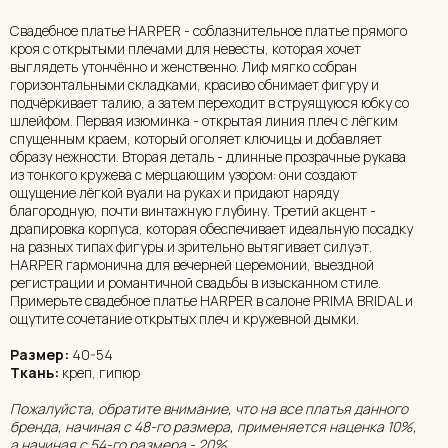
Свадебное платье HARPER - соблазнительное платье прямого
кроя с открытыми плечами для невесты, которая хочет
выглядеть утончённо и женственно. Лиф мягко собран
горизонтальными складками, красиво обнимает фигуру и
подчёркивает талию, а затем переходит в струящуюся юбку со
шлейфом. Первая изюминка - открытая линия плеч с лёгким
спущенным краем, который оголяет ключицы и добавляет
образу нежности. Вторая деталь - длинные прозрачные рукава
из тонкого кружева с мерцающим узором: они создают
ощущение лёгкой вуали на руках и придают наряду
благородную, почти винтажную глубину. Третий акцент -
драпировка корпуса, которая обеспечивает идеальную посадку
на разных типах фигуры и зрительно вытягивает силуэт.
HARPER гармонична для вечерней церемонии, выездной
регистрации и романтичной свадьбы в изысканном стиле.
Примерьте свадебное платье HARPER в салоне PRIMA BRIDAL и
ощутите сочетание открытых плеч и кружевной дымки.
Размер:
40-54
Ткань:
креп, гипюр
Пожалуйста, обратите внимание, что на все платья данного
бренда, начиная с 48-го размера, применяется наценка 10%,
а начиная с 54-го размера - 20%.