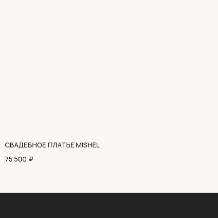
СВАДЕБНОЕ ПЛАТЬЕ MISHEL
С
75 500
₽
6