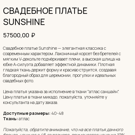
СВАДЕБНОЕ ПЛАТЬЕ
SUNSHINE
₽
57500,00
Свадебное платье Sunshine — элегантная классика с
современным характером. Лаконичный корсет без бретелей с
мягким V‑декольте подчёркивает плечи, а высокая шлица на
юбке А‑силуэта добавляет эффектной динамики. Плотная
гладкая ткань держит форму и красиво струится, создавая
благородный образ для церемонии, прогулки и идеальных
свадебных фото.
Цена платья указана за исполнение в ткани "атлас саншайн".
Цену платья в ткани микадо, пожалуйста, уточняйте у
консультанта на дату заказа.
Доступные размеры:
40-48
Ткань:
атлас
Пожалуйста, обратите внимание, что на все платья данного
бренда, начиная с 48-го размера, применяется наценка 10%,