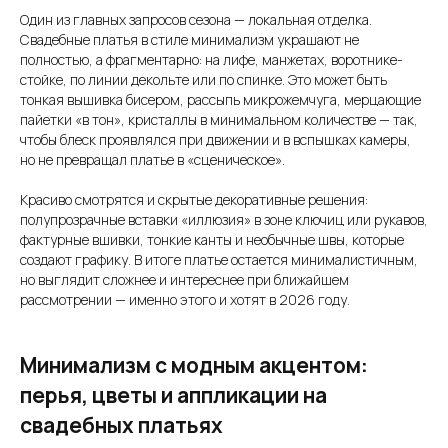
Один из главных запросов сезона — локальная отделка.
Свадебные платья в стиле минимализм
украшают не
полностью, а фрагментарно: на лифе, манжетах, воротнике-
стойке, по линии декольте или по спинке. Это может быть
тонкая вышивка бисером, рассыпь микрожемчуга, мерцающие
пайетки «в тон», кристаллы в минимальном количестве — так,
чтобы блеск проявлялся при движении и в вспышках камеры,
но не превращал платье в «сценическое».
Красиво смотрятся и скрытые декоративные решения:
полупрозрачные вставки «иллюзия» в зоне ключиц или рукавов,
фактурные вшивки, тонкие канты и необычные швы, которые
создают графику. В итоге платье остается минималистичным,
но выглядит сложнее и интереснее при ближайшем
рассмотрении — именно этого и хотят в 2026 году.
Минимализм с модным акцентом:
перья, цветы и аппликации на
свадебных платьях