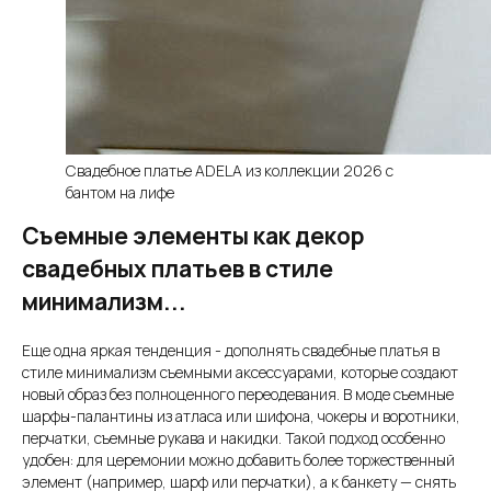
Свадебное платье ADELA из коллекции 2026 с
бантом на лифе
Съемные элементы как декор
свадебных платьев в стиле
минимализм...
Использование cookies
Политика конфиденциальности
Пользовательское соглашение
Еще одна яркая тенденция - дополнять свадебные платья в
2017-2026 Свадебный салон PRIMA BRIDAL©. Все права защищены.
стиле минимализм съемными аксессуарами, которые создают
новый образ без полноценного переодевания. В моде съемные
шарфы-палантины из атласа или шифона, чокеры и воротники,
перчатки, съемные рукава и накидки. Такой подход особенно
удобен: для церемонии можно добавить более торжественный
элемент (например, шарф или перчатки), а к банкету — снять