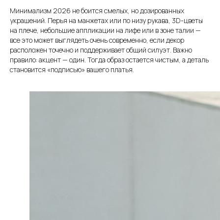
Минимализм 2026 не боится смелых, но дозированных
украшений. Перья на манжетах или по низу рукава, 3D-цветы
на плече, небольшие аппликации на лифе или в зоне талии —
все это может выглядеть очень современно, если декор
расположен точечно и поддерживает общий силуэт. Важно
правило: акцент — один. Тогда образ остается чистым, а деталь
становится «подписью» вашего платья.