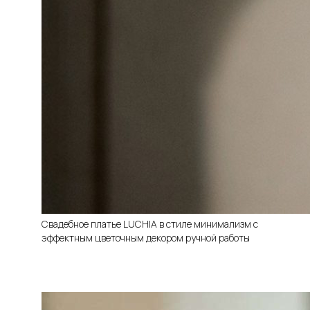
Свадебное платье LUCHIA в стиле минимализм с
эффектным цветочным декором ручной работы