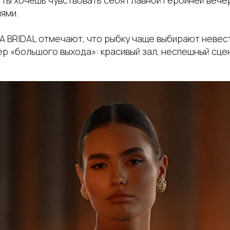
ями.
A BRIDAL отмечают, что рыбку чаще выбирают невест
ер «большого выхода»: красивый зал, неспешный сце