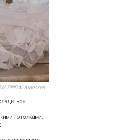
MA BRIDAL в Москве
сладиться:
кими потолками;
;
а, а не спешить