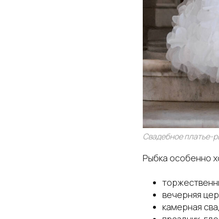
Свадебное платье-р
Рыбка особенно хо
торжественны
вечерняя цер
камерная сва
праздник, гд