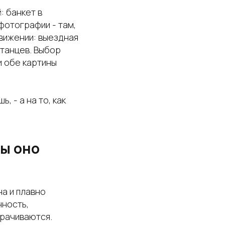
 банкет в
фотографии - там,
движении: выездная
 танцев. Выбор
и обе картины
, - а на то, как
бы оно
на и плавно
нность,
орачиваются.