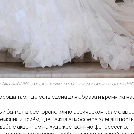
ыбка SANDRA с роскошным цветочным декором в салоне PRI
роша там, где есть сцена для образа и время им на
й банкет в ресторане или классическом зале с высо
емония и приём, где важна атмосфера элегантности
дьба с акцентом на художественную фотосессию;
е ты хочешь чувствовать себя главной героиней вечер