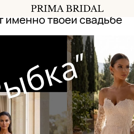
ыбка или А-силуэт: какой
( 0 )
ИЗБРАННОЕ
+7 (958) 828-84-00
ОНЛАЙН
 именно твоей свадьбе